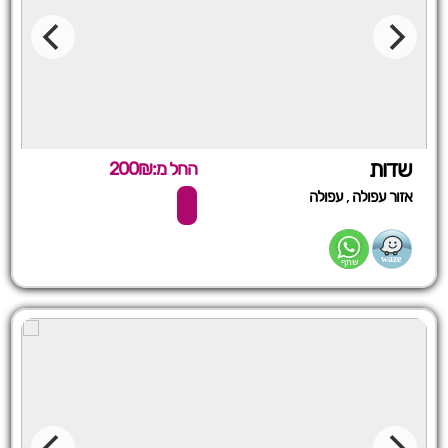
שדות
החל מ:200₪
,
אזור עפולה
עפולה