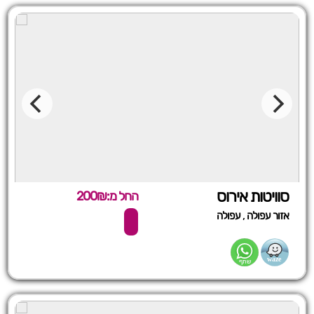
סוויטות אירוס
החל מ:200₪
,
אזור עפולה
עפולה