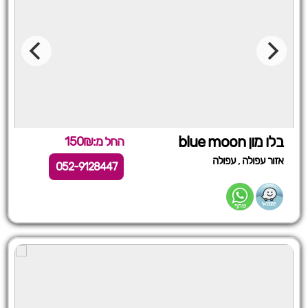
בלו מון blue moon
החל מ:150₪
,
אזור עפולה
עפולה
052-9128447