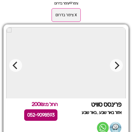
צימר
>>
צימר בדרום
X צימר בדרום
פרינסס סוויט
החל מ:200₪
,
אזור באר שבע
באר שבע
052-9098593