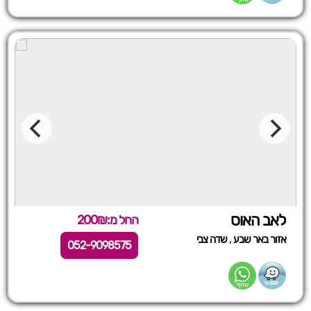
לאב האוס
החל מ:200₪
,
אזור באר שבע
שדה צבי
052-9098575