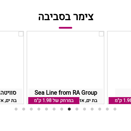
צימר בסביבה
Sea Line from RA Group
סוויטה
1.9 ק"מ
לציון
בת ים, אזור בת ים חולון
במרחק של
1.98 ק"מ
בת ים, אז