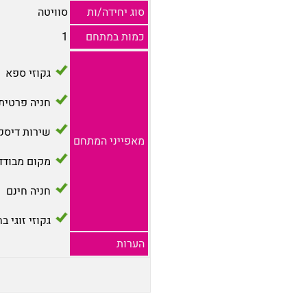
סוג יחידה/ות
סוויטה
כמות במתחם
1
גקוזי ספא
חניה פרטית
שירות דיסק
מאפייני המתחם
מקום מבודד
חניה חינם
גקוזי זוגי ב
הערות