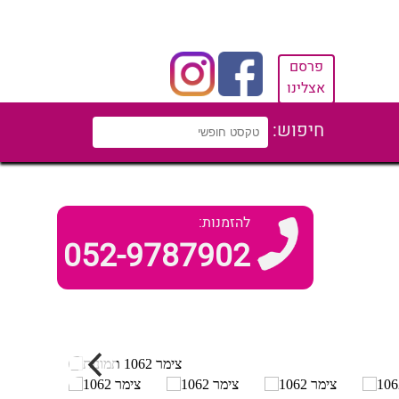
פרסם
אצלינו
חיפוש:
להזמנות:
052-9787902