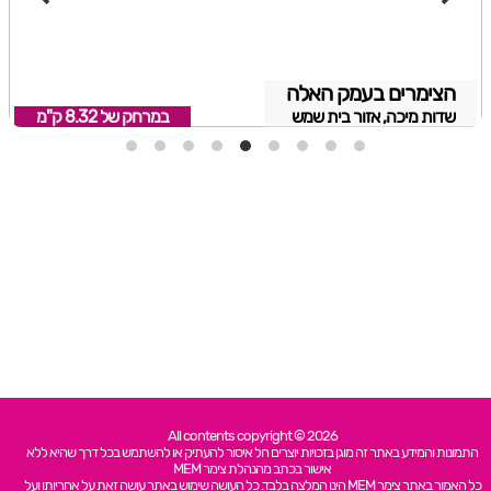
הצימרים בעמק האלה
שדות מיכה, אזור בית שמש
במרחק של
8.32 ק"מ
All contents copyright © 2026
התמונות והמידע באתר זה מוגן בזכויות יוצרים חל איסור להעתיק או להשתמש בכל דרך שהיא ללא
אישור בכתב מהנהלת צימר MEM
כל האמור באתר צימר MEM הינו המלצה בלבד. כל העושה שימוש באתר עושה זאת על אחריותו ועל