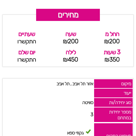
מחירים
החל מ
שעה
שעתיים
₪200
₪200
התקשרו
3 שעות
לילה
יום שלם
₪350
₪450
התקשרו
מיקום
,
אזור תל אביב
תל אביב
ייעוד
סוג יחידה/ות
סוויטה
מספר יחידות
3
במתחם
גקוזי ספא
מאפייני המקום