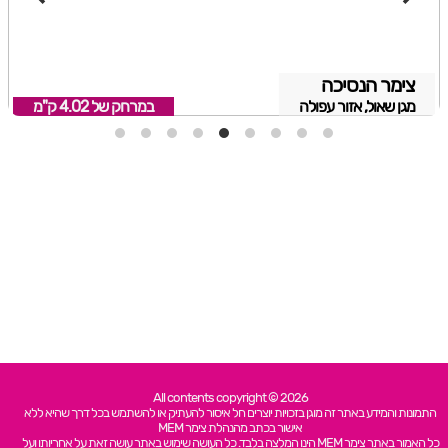
צימר הנסיכה
מגן שאול, אזור עפולה
במרחק של
4.02 ק"מ
All contents copyright © 2026
התמונות והמידע באתר זה מוגן בזכויות יוצרים חל איסור להעתיק או להשתמש בכל דרך שהיא ללא
אישור בכתב מהנהלת צימר MEM
כל האמור באתר צימר MEM הינו המלצה בלבד. כל העושה שימוש באתר עושה זאת על אחריותו ועל