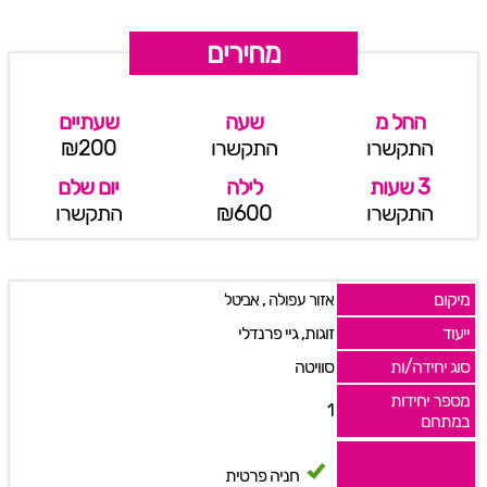
מחירים
החל מ
שעה
שעתיים
התקשרו
התקשרו
₪200
3 שעות
לילה
יום שלם
התקשרו
₪600
התקשרו
מיקום
,
אזור עפולה
אביטל
ייעוד
זוגות, גיי פרנדלי
סוג יחידה/ות
סוויטה
מספר יחידות
1
במתחם
חניה פרטית