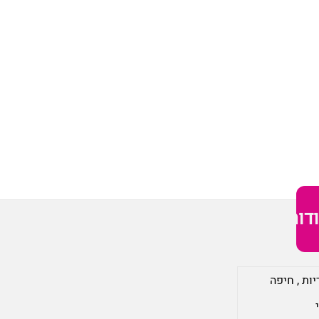
דות
יות
,
חיפה