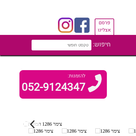
פרסם
אצלינו
חיפוש:
להזמנות:
052-9124347