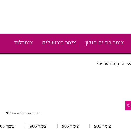
צימר בת ים חולון
צימר בירושלים
צימרלנד
> הרקיע השביעי
י