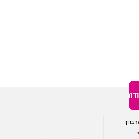
דות
ר ברוך