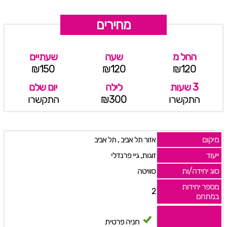
מחירים
החל מ
שעה
שעתיים
₪150
₪120
₪120
3 שעות
לילה
יום שלם
התקשרו
₪300
התקשרו
מיקום
,
אזור תל אביב
תל אביב
ייעוד
זוגות, גיי פרנדלי
סוג יחידה/ות
סוויטה
מספר יחידות
2
במתחם
חניה פרטית