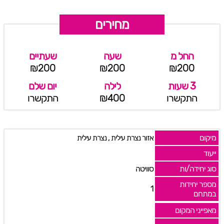
מחירים
החל מ
שעה
שעתיים
₪200
₪200
₪200
3 שעות
לילה
יום שלם
התקשרו
₪400
התקשרו
מיקום
,
אזור נצרת עילית
נצרת עילית
ייעוד
סוג יחידה/ות
סוויטה
מספר יחידות
1
במתחם
מאפייני המקום