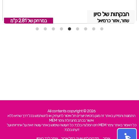
הבקתות של סיון
שזור, אזור כרמיאל
במרחק של
2.81 ק"מ
All contents copyright © 2026
התמונות והמידע באתר זה מוגן בזכויות יוצרים חל איסור להעתיק או להשתמש בכל דרך שהיא ללא
אישור בכתב מהנהלת צימר MEM
כל האמור באתר צימר MEM הינו המלצה בלבד. כל העושה שימוש באתר עושה זאת על אחריותו ועל
דעתו בלבד.
צימר
חדרים לפי שעה בתל אביב
צימר לנד בצפון