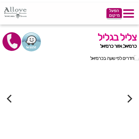
הפעל
מיקום
צליל בגליל
כרמיאל, אזור כרמיאל