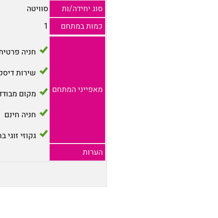
סוג יחידה/ות
סוויטה
כמות במתחם
1
חניה פרטית
שירות דיסק
מאפייני המתחם
מקום מבודד
חניה חינם
גקוזי זוגי ב
הערות