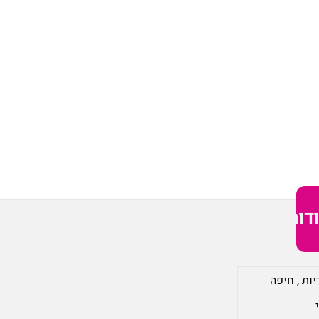
דות
יות
,
חיפה