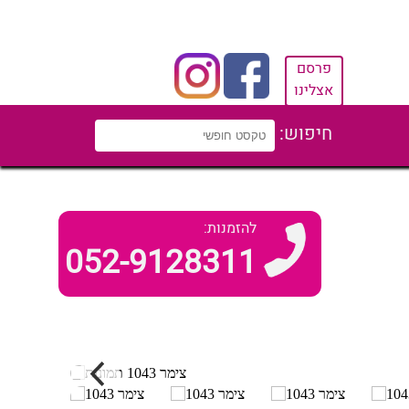
פרסם
אצלינו
חיפוש:
להזמנות:
052-9128311