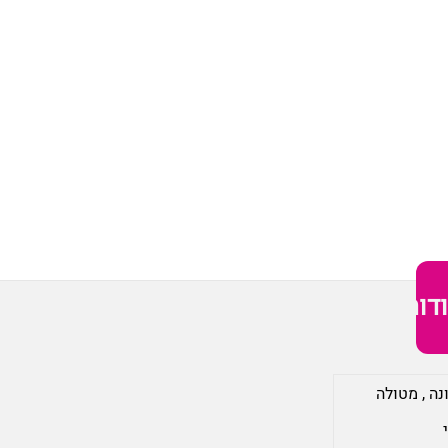
דות
נה
,
מטולה