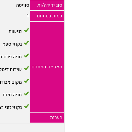
סוג יחידה/ות
סוויטה
כמות במתחם
1
נגישות
גקוזי ספא
חניה פרטית
מאפייני המתחם
שירות דיסק
מקום מבודד
חניה חינם
גקוזי זוגי ב
הערות