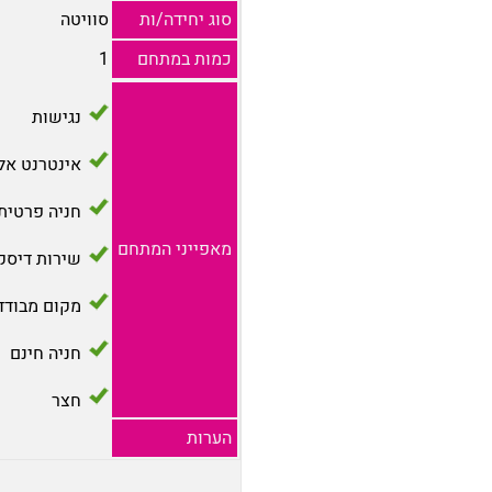
סוג יחידה/ות
סוויטה
כמות במתחם
1
נגישות
אינטרנט אל
חניה פרטית
מאפייני המתחם
שירות דיסק
מקום מבודד
חניה חינם
חצר
הערות