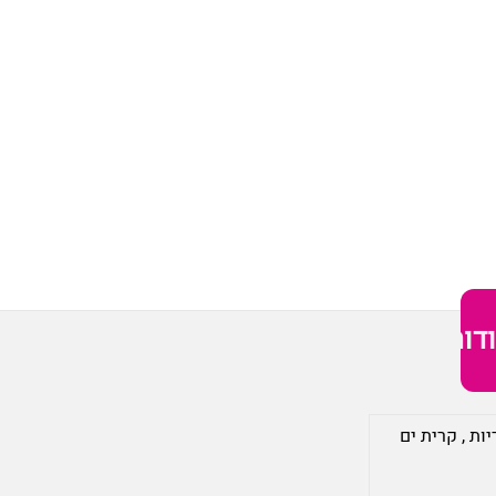
דות
יות
,
קרית ים