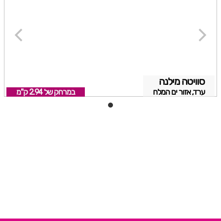
סוויטה מילנה
ערד, אזור ים המלח
במרחק של
2.94 ק"מ