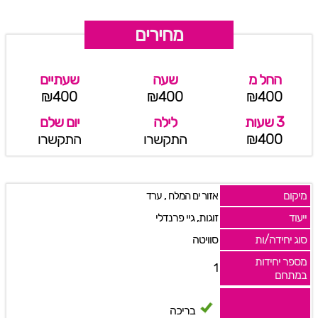
מחירים
החל מ
שעה
שעתיים
₪400
₪400
₪400
3 שעות
לילה
יום שלם
₪400
התקשרו
התקשרו
מיקום
,
אזור ים המלח
ערד
ייעוד
זוגות, גיי פרנדלי
סוג יחידה/ות
סוויטה
מספר יחידות
1
במתחם
בריכה