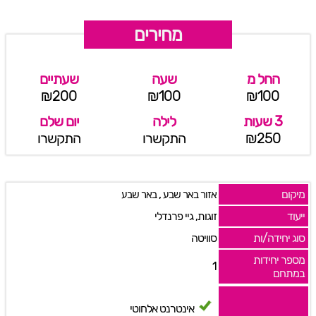
מחירים
החל מ
שעה
שעתיים
₪200
₪100
₪100
3 שעות
לילה
יום שלם
₪250
התקשרו
התקשרו
מיקום
,
אזור באר שבע
באר שבע
ייעוד
זוגות, גיי פרנדלי
סוג יחידה/ות
סוויטה
מספר יחידות
1
במתחם
אינטרנט אלחוטי