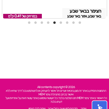
הצימר בבאר שבע
באר שבע, אזור באר שבע
במרחק של
0.41 ק"מ
All contents copyright © 2026
התמונות והמידע באתר זה מוגן בזכויות יוצרים חל איסור להעתיק או להשתמש בכל דרך שהיא ללא
אישור בכתב מהנהלת צימר MEM
כל האמור באתר צימר MEM הינו המלצה בלבד. כל העושה שימוש באתר עושה זאת על אחריותו ועל
דעתו בלבד.
צימר
חדרים לפי שעה בתל אביב
צימר לנד בצפון