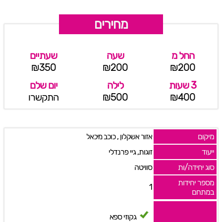
מחירים
החל מ
שעה
שעתיים
₪350
₪200
₪200
3 שעות
לילה
יום שלם
₪400
₪500
התקשרו
מיקום
,
אזור אשקלון
כוכב מיכאל
ייעוד
זוגות, גיי פרנדלי
סוג יחידה/ות
סוויטה
מספר יחידות
1
במתחם
גקוזי ספא