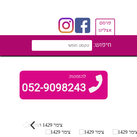
פרסם
אצלינו
חיפוש:
להזמנות:
052-9098243