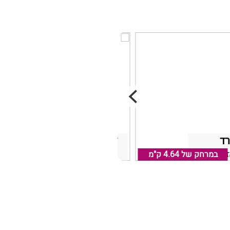
רד
לאהוב בטבע
ור נהריה
במרחק של
4.64 ק"מ
נהריה, אזור נהריה
במרחק של
1.27 ק"מ