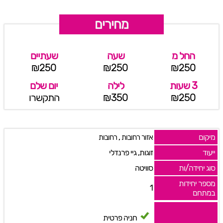
מחירים
החל מ
שעה
שעתיים
₪250
₪250
₪250
3 שעות
לילה
יום שלם
₪250
₪350
התקשרו
מיקום
,
אזור רחובות
רחובות
ייעוד
זוגות, גיי פרנדלי
סוג יחידה/ות
סוויטה
מספר יחידות
1
במתחם
חניה פרטית