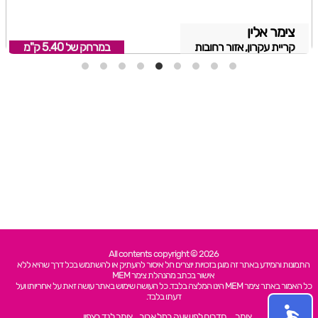
צימר אלין
קריית עקרון, אזור רחובות
במרחק של
5.40 ק"מ
All contents copyright © 2026
התמונות והמידע באתר זה מוגן בזכויות יוצרים חל איסור להעתיק או להשתמש בכל דרך שהיא ללא
אישור בכתב מהנהלת צימר MEM
כל האמור באתר צימר MEM הינו המלצה בלבד. כל העושה שימוש באתר עושה זאת על אחריותו ועל
דעתו בלבד.
צימר
חדרים לפי שעה בתל אביב
צימר לנד בצפון