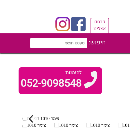
פרסם
אצלינו
חיפוש:
להזמנות:
052-9098548