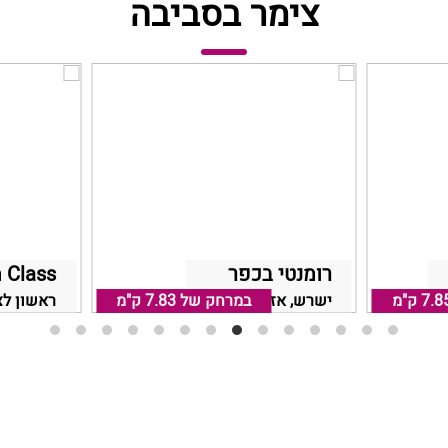
צימר בסביבה
רומנטי בכפר
 Class
7.8 ק"מ
ישרש, אזור רחובות
במרחק של
7.83 ק"מ
ראשון לצי