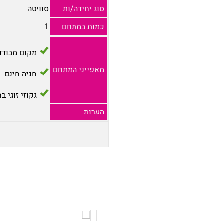
סוג יחידה/ות
סוויטה
כמות במתחם
1
מקום מבודד
מאפייני המתחם
חניה חינם
גקוזי זוגי ב
הערות