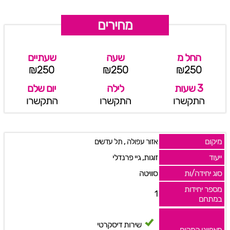
מחירים
החל מ
שעה
שעתיים
₪250
₪250
₪250
3 שעות
לילה
יום שלם
התקשרו
התקשרו
התקשרו
מיקום
,
אזור עפולה
תל עדשים
ייעוד
זוגות, גיי פרנדלי
סוג יחידה/ות
סוויטה
מספר יחידות
1
במתחם
שירות דיסקרטי
מאפייני המקום