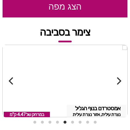
הצג מפה
צימר בסביבה
אמסטרדם בנוף הגליל
נצרת עילית, אזור נצרת עילית
במרחק של
4.47 ק"מ