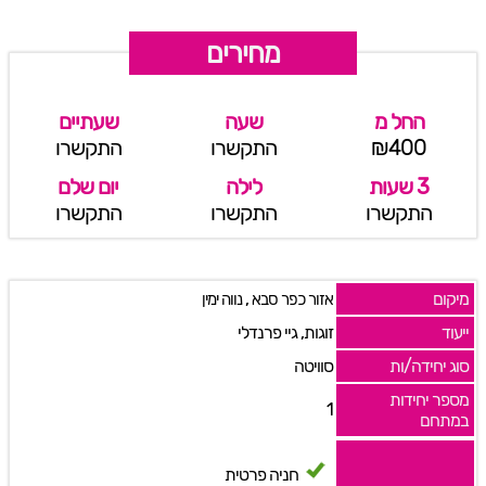
מחירים
החל מ
שעה
שעתיים
₪400
התקשרו
התקשרו
3 שעות
לילה
יום שלם
התקשרו
התקשרו
התקשרו
מיקום
,
אזור כפר סבא
נווה ימין
ייעוד
זוגות, גיי פרנדלי
סוג יחידה/ות
סוויטה
מספר יחידות
1
במתחם
חניה פרטית