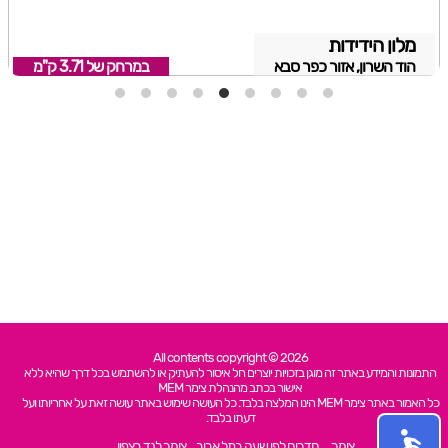
מלון הידידות
הוד השרון, אזור כפר סבא
במרחק של
3.71 ק"מ
All contents copyright © 2026
התמונות והמידע באתר זה מוגן בזכויות יוצרים חל איסור להעתיק או להשתמש בכל דרך שהיא ללא
אישור בכתב מהנהלת צימר MEM
כל האמור באתר צימר MEM הינו המלצה בלבד. כל העושה שימוש באתר עושה זאת על אחריותו ועל
דעתו בלבד.
צימר
חדרים לפי שעה בתל אביב
צימר לנד בצפון