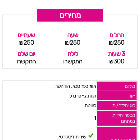
מחירים
החל מ
שעה
שעתיים
₪250
₪250
₪250
3 שעות
לילה
יום שלם
₪300
התקשרו
התקשרו
מיקום
,
אזור כפר סבא
הוד השרון
ייעוד
זוגות, גיי פרנדלי
סוג יחידה/ות
סוויטה
מספר יחידות
1
במתחם
שירות דיסקרטי
מאפייני המקום