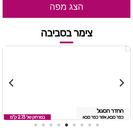
הצג מפה
צימר בסביבה
החדר הסגול
כפר סבא, אזור כפר סבא
במרחק של
2.73 ק"מ