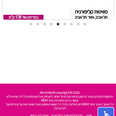
סוויטות קליפורניה
תל אביב, אזור תל אביב
במרחק של
1.78 ק"מ
All contents copyright © 2026
התמונות והמידע באתר זה מוגן בזכויות יוצרים חל איסור להעתיק או להשתמש בכל דרך שהיא ללא
אישור בכתב מהנהלת צימר MEM
כל האמור באתר צימר MEM הינו המלצה בלבד. כל העושה שימוש באתר עושה זאת על אחריותו ועל
דעתו בלבד.
צימר
חדרים לפי שעה בתל אביב
צימר לנד בצפון