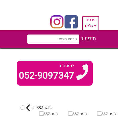
פרסם
אצלינו
חיפוש:
להזמנות:
052-9097347