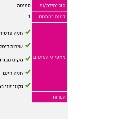
סוג יחידה/ות
סוויטה
כמות במתחם
1
חניה פרטית
שירות דיסק
מאפייני המתחם
מקום מבודד
חניה חינם
גקוזי זוגי ב
הערות