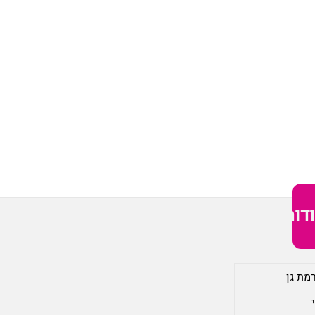
דות
מת גן