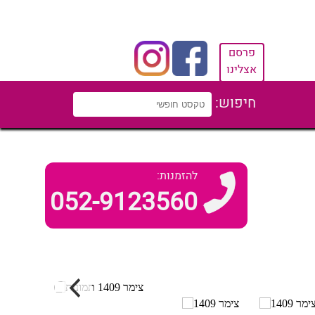
פרסם
אצלינו
חיפוש:
להזמנות:
052-9123560