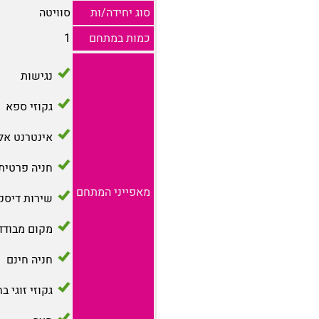
סוג יחידה/ות
סוויטה
כמות במתחם
1
נגישות
גקוזי ספא
אינטרנט אל
חניה פרטית
מאפייני המתחם
שירות דיסק
מקום מבודד
חניה חינם
גקוזי זוגי ב