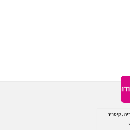
דות
יה
,
קיסריה