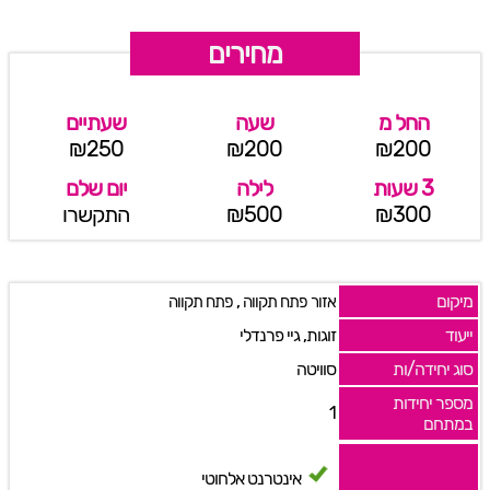
מחירים
החל מ
שעה
שעתיים
₪250
₪200
₪200
3 שעות
לילה
יום שלם
₪300
₪500
התקשרו
מיקום
,
אזור פתח תקווה
פתח תקווה
ייעוד
זוגות, גיי פרנדלי
סוג יחידה/ות
סוויטה
מספר יחידות
1
במתחם
אינטרנט אלחוטי