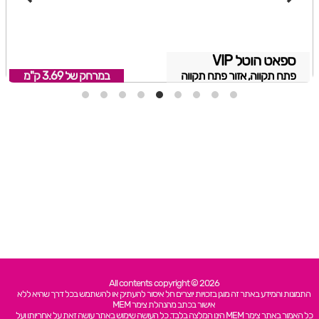
ספאט הוטל VIP
פתח תקווה, אזור פתח תקווה
במרחק של
3.69 ק"מ
All contents copyright © 2026
התמונות והמידע באתר זה מוגן בזכויות יוצרים חל איסור להעתיק או להשתמש בכל דרך שהיא ללא
אישור בכתב מהנהלת צימר MEM
כל האמור באתר צימר MEM הינו המלצה בלבד. כל העושה שימוש באתר עושה זאת על אחריותו ועל